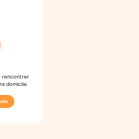
r rencontrer
ns domicile.
aude